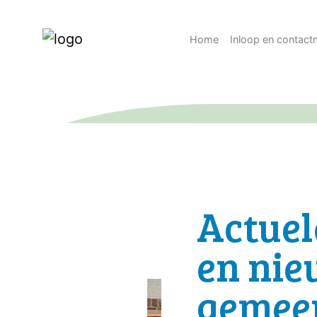
Home
Inloop en contac
Actuel
en nie
gemee