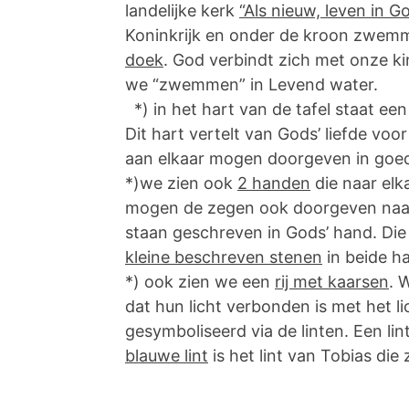
landelijke kerk
“Als nieuw, leven in Go
Koninkrijk en onder de kroon zwe
doek
. God verbindt zich met onze 
we “zwemmen” in Levend water.
*) in het hart van de tafel staat e
Dit hart vertelt van Gods’ liefde voo
aan elkaar mogen doorgeven in goed
*)we zien ook
2 handen
die naar elk
mogen de zegen ook doorgeven naar
staan geschreven in Gods’ hand. Di
kleine beschreven stenen
in beide h
*) ook zien we een
rij met kaarsen
. 
dat hun licht verbonden is met het 
gesymboliseerd via de linten. Een lint
blauwe lint
is het lint van Tobias die