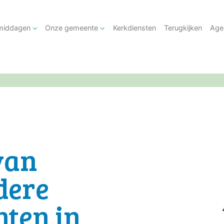
tmiddagen
Onze gemeente
Kerkdiensten
Terugkijken
Age
van
dere
ten in