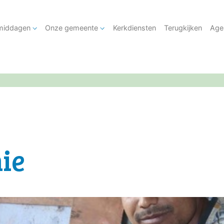
tmiddagen
Onze gemeente
Kerkdiensten
Terugkijken
Age
ie