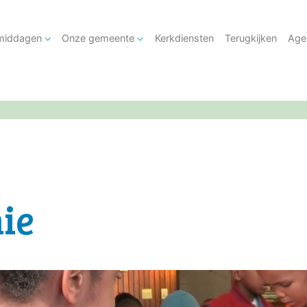
tmiddagen
Onze gemeente
Kerkdiensten
Terugkijken
Age
ie