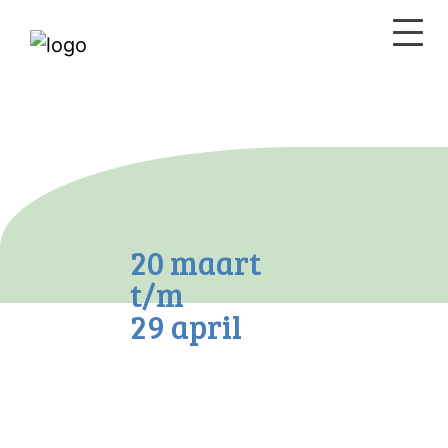
20 maart
t/m
29 april