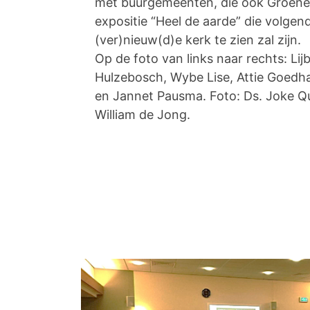
met buurgemeenten, die ook Groene 
expositie “Heel de aarde” die volgend
(ver)nieuw(d)e kerk te zien zal zijn.
Op de foto van links naar rechts: Lij
Hulzebosch, Wybe Lise, Attie Goedha
en Jannet Pausma. Foto: Ds. Joke Qui
William de Jong.