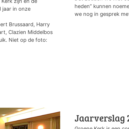
Kerk zijn én de
heden” kunnen noemen
 jaar in onze
we nog in gesprek met
bert Brussaard, Harry
rt, Clazien Middelbos
k. Niet op de foto:
Jaarverslag 
Groene Kerk is een co