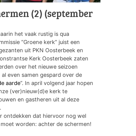
hermen (2) (september
arin het vaak rustig is qua
missie “Groene kerk” juist een
fgezanten uit PKN Oosterbeek en
nstrantse Kerk Oosterbeek zaten
erden over het nieuwe seizoen
al even samen gespard over de
de aarde
”. In april volgend jaar hopen
onze (ver)nieuw(d)e kerk te
uwen en gastheren uit al deze
.
er ontdekken dat hiervoor nog wel
moet worden: achter de schermen!