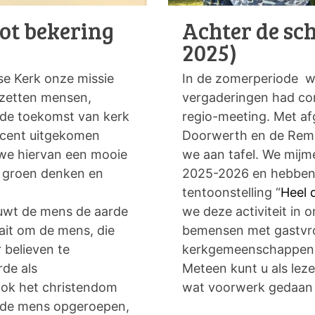
tot bekering
Achter de sc
2025)
se Kerk onze missie
In de zomerperiode wa
 zetten mensen,
vergaderingen had com
 de toekomst van kerk
regio-meeting. Met a
ecent uitgekomen
Doorwerth en de Remo
we hiervan een mooie
we aan tafel. We mijm
in groen denken en
2025-2026 en hebben 
tentoonstelling “
Heel 
uwt de mens de aarde
we deze activiteit in 
aait om de mens, die
bemensen met gastvro
r believen te
kerkgemeenschappen
rde als
Meteen kunt u als lez
, ook het christendom
wat voorwerk gedaan 
n de mens opgeroepen,