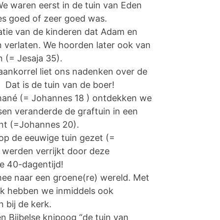
We waren eerst in de tuin van Eden
les goed of zeer goed was.
atie van de kinderen dat Adam en
 verlaten. We hoorden later ook van
 (= Jesaja 35).
ankorrel liet ons nadenken over de
 Dat is de tuin van de boer!
mané (= Johannes 18 ) ontdekken we
sen veranderde de graftuin in een
int (=Johannes 20).
op de eeuwige tuin gezet (=
werden verrijkt door deze
de 40-dagentijd!
ee naar een groene(re) wereld. Met
k hebben we inmiddels ook
 bij de kerk.
 Bijbelse knipoog “de tuin van