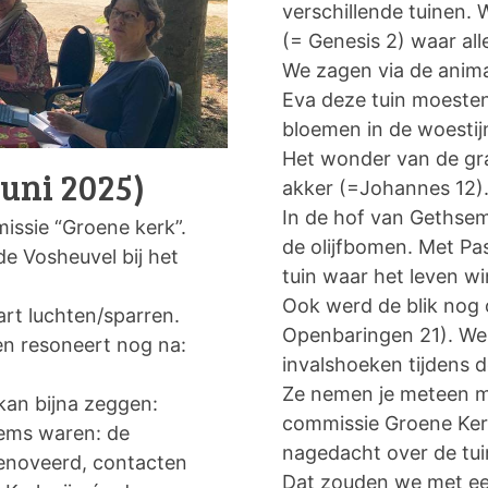
verschillende tuinen. 
(= Genesis 2) waar al
We zagen via de anim
Eva deze tuin moesten
bloemen in de woestijn
Het wonder van de gra
uni 2025)
akker (=Johannes 12).
In de hof van Gethse
issie “Groene kerk”.
de olijfbomen. Met Pa
e Vosheuvel bij het
tuin waar het leven w
Ook werd de blik nog 
art luchten/sparren.
Openbaringen 21). We 
n resoneert nog na:
invalshoeken tijdens 
Ze nemen je meteen m
kan bijna zeggen:
commissie Groene Ker
tems waren: de
nagedacht over de tuin
renoveerd, contacten
Dat zouden we met een