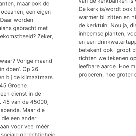
van de kerkbanken is v
anten, maar ook de
De kerk is/wordt ook t
e oceanen, een eigen
warmer bij zitten en ni
. Daar worden
de kerktuin. Nou ja, d
alans gebracht met
inheemse planten, voo
oekomstbeeld? Zeker,
en een drinkwatertapp
betekent ook “groot d
richten we tekenen op
 waar? Vorige maand
leefbare aarde. Hoe 
in doen’. Op 26
proberen, hoe groter d
 bij de klimaatmars.
 45 Groene
een dienst in de
g. 45 van de 45000,
nsbende. Maar die
 die een ander
taan voor veel méér
sociale gerechtigheid