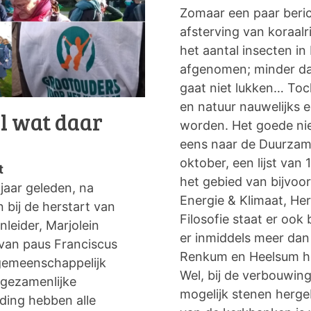
Zomaar een paar beric
afsterving van koraalri
het aantal insecten i
afgenomen; minder dan
gaat niet lukken… Toch
en natuur nauwelijks 
al wat daar
worden. Het goede nieu
eens naar de Duurzam
oktober, een lijst van
t
het gebied van bijvoo
jaar geleden, na
Energie & Klimaat, Herg
 bij de herstart van
Filosofie staat er ook
leider, Marjolein
er inmiddels meer dan 
 van paus Franciscus
Renkum en Heelsum ho
 gemeenschappelijk
Wel, bij de verbouwin
 gezamenlijke
mogelijk stenen herge
ding hebben alle