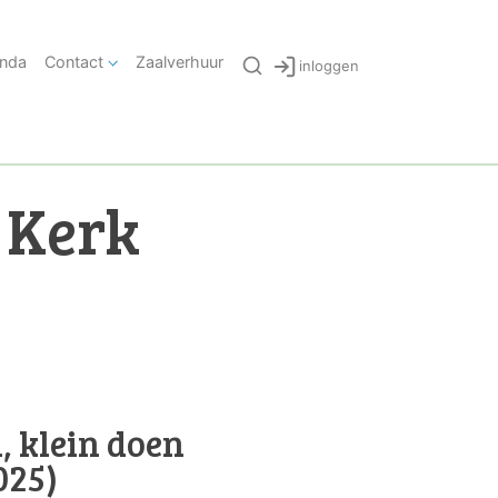
nda
Contact
Zaalverhuur
inloggen
 Kerk
, klein doen
025)