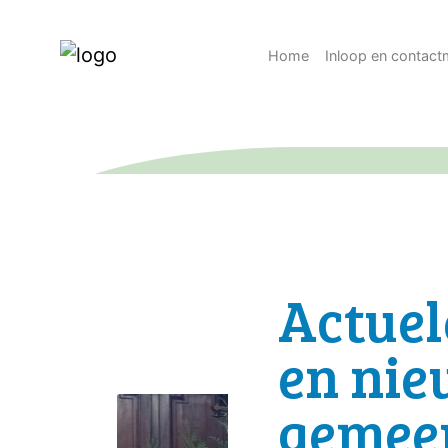
Home
Inloop en contac
Actuel
en nie
gemee