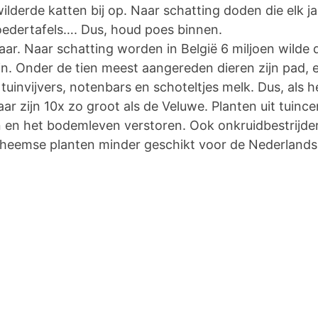
lderde katten bij op. Naar schatting doden die elk ja
voedertafels…. Dus, houd poes binnen.
r. Naar schatting worden in België 6 miljoen wilde d
ijn. Onder de tien meest aangereden dieren zijn pad, 
 tuinvijvers, notenbars en schoteltjes melk. Dus, als 
kaar zijn 10x zo groot als de Veluwe. Planten uit tuinc
en en het bodemleven verstoren. Ook onkruidbestrijde
theemse planten minder geschikt voor de Nederlandse