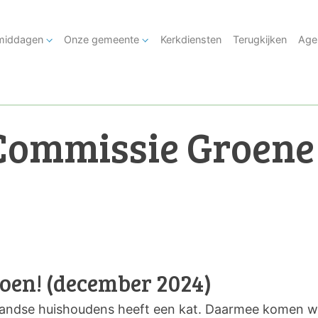
tmiddagen
Onze gemeente
Kerkdiensten
Terugkijken
Age
Commissie Groene
doen! (december 2024)
landse huishoudens heeft een kat. Daarmee komen we 