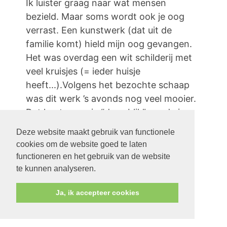
Ik luister graag naar wat mensen
bezield. Maar soms wordt ook je oog
verrast. Een kunstwerk (dat uit de
familie komt) hield mijn oog gevangen.
Het was overdag een wit schilderij met
veel kruisjes (= ieder huisje
heeft...).Volgens het bezochte schaap
was dit werk ’s avonds nog veel mooier.
Dat kunt u nu via “deze blik” goed zien.
Of gewoon bij verschillende schapen
Deze website maakt gebruik van functionele
langs gaan en “live” hun hart en
cookies om de website goed te laten
huiskamer bewonderen: wie weet!
functioneren en het gebruik van de website
te kunnen analyseren.
Ja, ik accepteer cookies