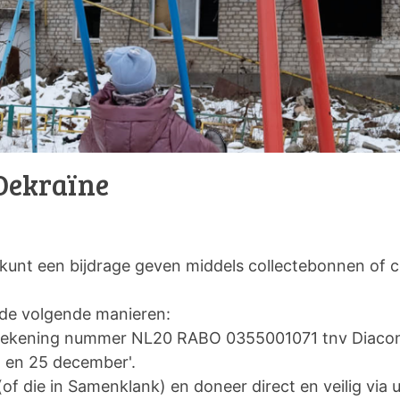
 Oekraïne
 kunt een bijdrage geven middels collectebonnen of c
p de volgende manieren:
ar rekening nummer NL20 RABO 0355001071 tnv Diac
) en 25 december'.
(of die in Samenklank) en doneer direct en veilig via