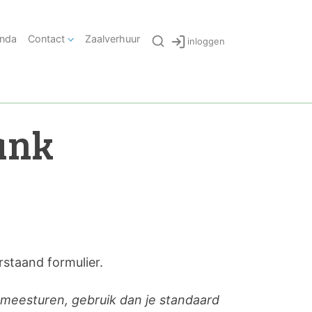
nda
Contact
Zaalverhuur
inloggen
ank
staand formulier.
l meesturen, gebruik dan je standaard