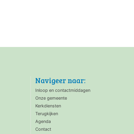
Navigeer naar:
Inloop en contactmiddagen
Onze gemeente
Kerkdiensten
Terugkijken
Agenda
Contact