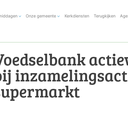
tmiddagen
Onze gemeente
Kerkdiensten
Terugkijken
Age
Voedselbank actie
bij inzamelingsacti
supermarkt