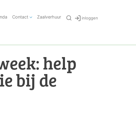
nda
Contact
Zaalverhuur
inloggen
week: help
e bij de